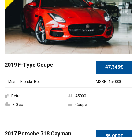
2019 F-Type Coupe
47,345€
MSRP: 45,000€
Miami, Florida, Hoa ...
Petrol
45000
3.0 cc
Coupe
SPECIAL
2017 Porsche 718 Cayman
85,000€