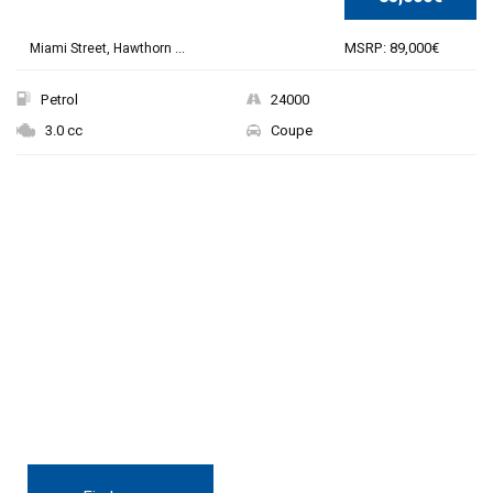
MSRP: 89,000€
Miami Street, Hawthorn ...
Petrol
24000
3.0 cc
Coupe
THE NEW 2020
SILVER MONSTER
BIGGER, STRONGER
AND LIGHTER