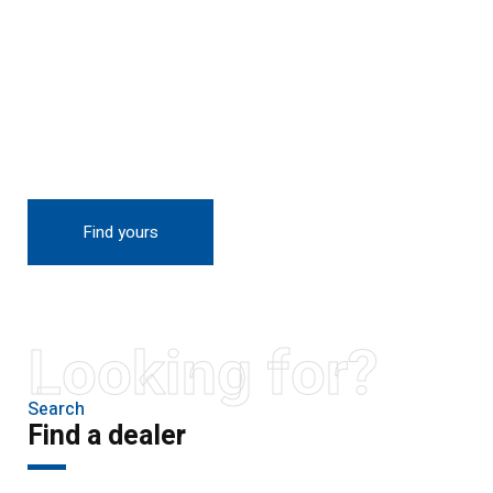
THE NEW 2020
SILVER MONSTER
BIGGER, STRONGER
AND LIGHTER
Find yours
Looking for?
Search
Find a dealer