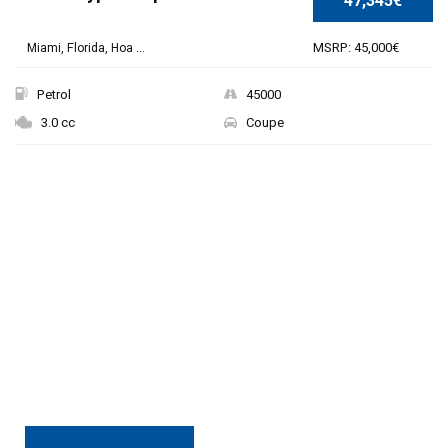
47,345€
MSRP: 45,000€
Miami, Florida, Hoa ...
Petrol
45000
3.0 cc
Coupe
THE NEW 2020
SILVER MONSTER
BIGGER, STRONGER
AND LIGHTER