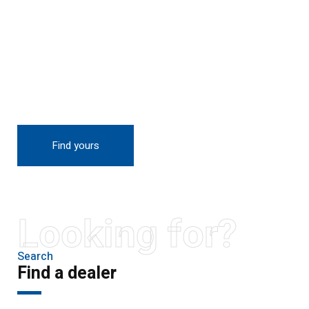
THE NEW 2020
SILVER MONSTER
BIGGER, STRONGER
AND LIGHTER
Find yours
Looking for?
Search
Find a dealer