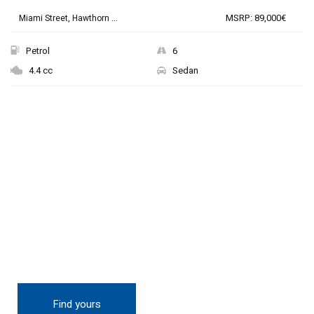
MSRP: 89,000€
Miami Street, Hawthorn ...
Petrol
6
4.4 cc
Sedan
THE NEW 2020
SILVER MONSTER
BIGGER, STRONGER
AND LIGHTER
Find yours