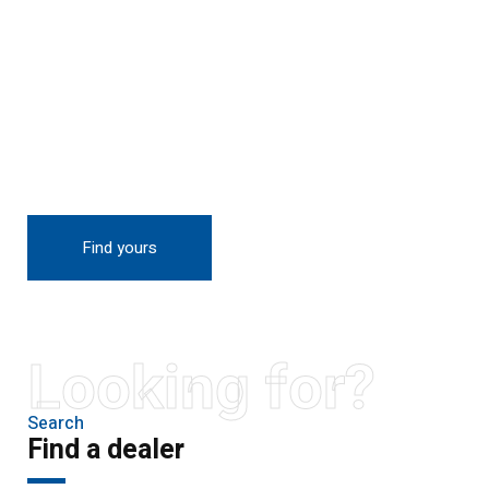
THE NEW 2020
SILVER MONSTER
BIGGER, STRONGER
AND LIGHTER
Find yours
Looking for?
Search
Find a dealer