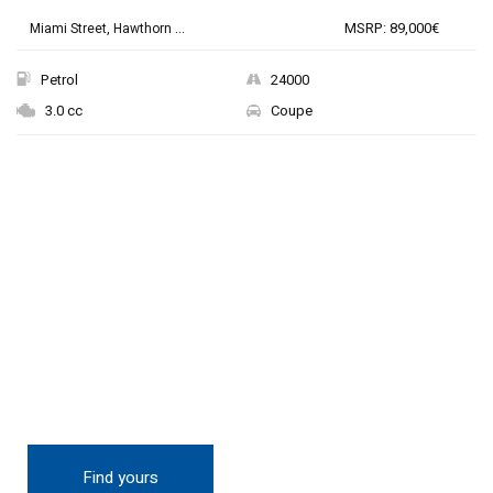
MSRP: 89,000€
Miami Street, Hawthorn ...
Petrol
24000
3.0 cc
Coupe
THE NEW 2020
SILVER MONSTER
BIGGER, STRONGER
AND LIGHTER
Find yours