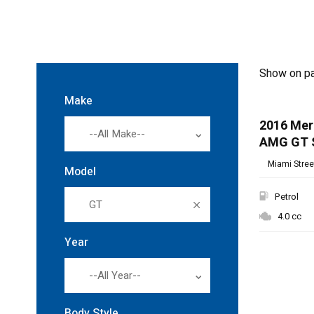
Show on p
Make
SPECIAL
2016 Me
--All Make--
AMG GT 
Miami Street
Model
Petrol
GT
4.0 cc
Year
--All Year--
Body Style