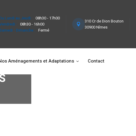
Du Lundi au Jeudi :
08h30 - 17h00
310 Cr de Dion Bouton
Vendredi :
08h30 - 16h00
30900 Nîmes
Samedi - Dimanche :
Fermé
Nos Aménagements et Adaptations
Contact
S