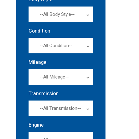
--All Body Style--
Condition
--All Condition--
Mileage
--All Mileage--
Transmission
--All Transmission--
Engine