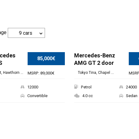
age
9 cars
rcedes
Mercedes-Benz
85,000€
S
AMG GT 2 door
, Hawthorn ...
Tokyo Tina, Chapel ...
MSRP: 89,000€
MSRP
12000
Petrol
24000
Convertible
4.0 cc
Sedan