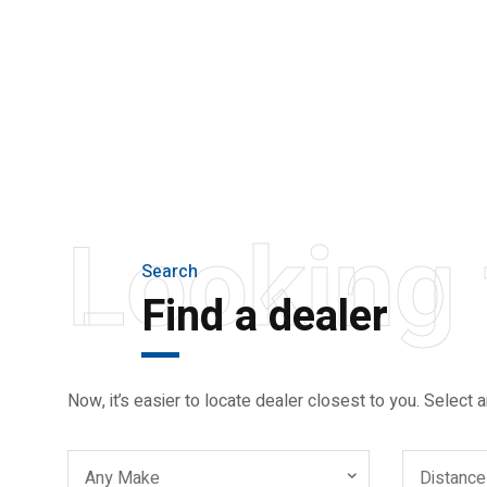
THE NEW 2020
SILVER MONSTER
BIGGER, STRONGER
AND LIGHTER
Looking 
Search
Find a dealer
Now, it’s easier to locate dealer closest to you. Select a
Any Make
Distance