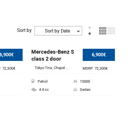
Sort by
Sort by Date
Mercedes-Benz S
6,900€
6,900€
class 2 door
Tokyo Tina, Chapel ...
: 72,300€
MSRP: 72,300€
Petrol
15000
4.4 cc
Sedan