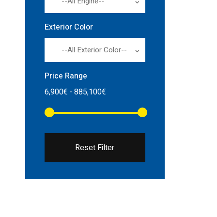
--All Engine--
Exterior Color
--All Exterior Color--
Price Range
Reset Filter