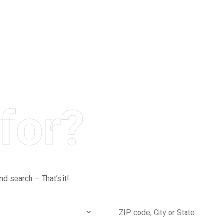
for?
nd search – That’s it!