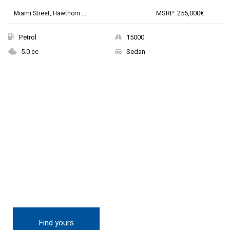
MSRP: 255,000€
Miami Street, Hawthorn ...
Petrol
15000
5.0 cc
Sedan
THE NEW 2020
SILVER MONSTER
BIGGER, STRONGER
AND LIGHTER
Find yours