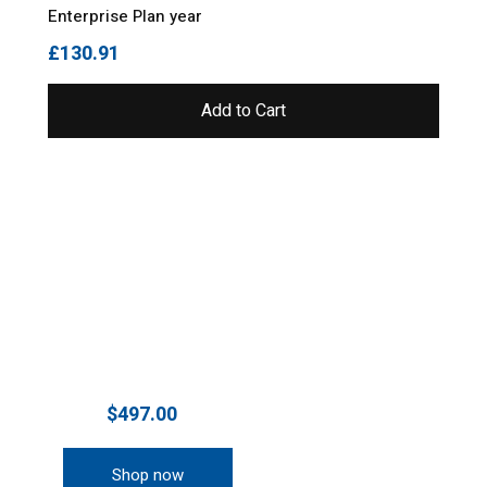
Enterprise Plan year
£
130.91
Add to Cart
Exclusive & luxsary
INTERIOR ITEMS
$497.00
From
Shop now