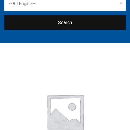
--All Engine--
Search