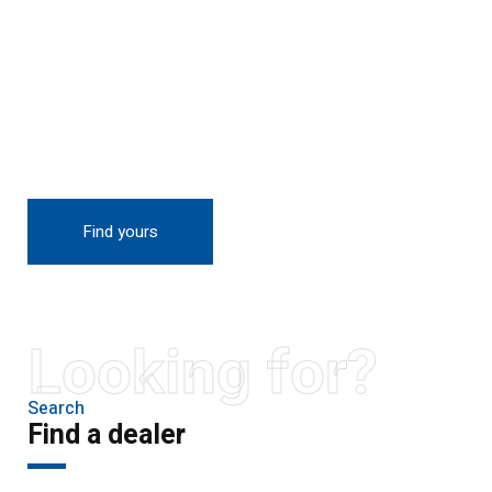
THE NEW 2020
SILVER MONSTER
BIGGER, STRONGER
AND LIGHTER
Find yours
Looking for?
Search
Find a dealer