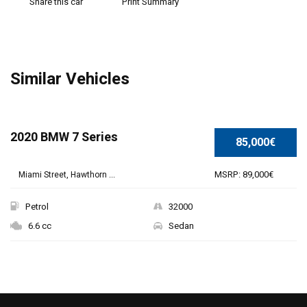
Share this car
Print Summary
Similar Vehicles
SPECIAL
2020 BMW 7 Series
85,000€
MSRP: 89,000€
Miami Street, Hawthorn ...
Petrol
32000
6.6 cc
Sedan