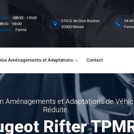
eudi :
08h30 - 17h00
310 Cr de Dion Bouton
04.66
8h30 - 16h00
30900 Nîmes
Ferme
anche :
Fermé
Nos Aménagements et Adaptations
Contact
 en Aménagements et Adaptations de Véhic
Réduite.
ugeot Rifter TPM