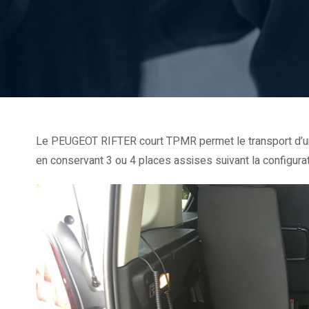
Le PEUGEOT RIFTER court TPMR permet le transport d’une p
en conservant 3 ou 4 places assises suivant la configurat