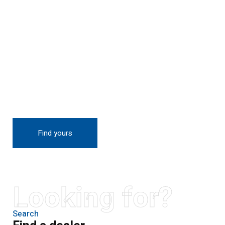
THE NEW 2020
SILVER MONSTER
BIGGER, STRONGER
AND LIGHTER
Find yours
Looking for?
Search